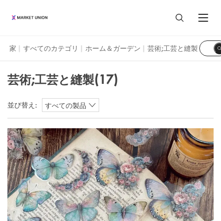
芸術;工芸と縫製
家
すべてのカテゴリ
ホーム＆ガーデン
芸術;工芸と縫製
|
|
|
すべての商品
芸術;工芸と縫製
(17)
家と生活
エージェントサービス
並び替え:
すべての製品
ホーム＆ガーデン
イーワ市場
私たちについて
フェスティバルとパーティー用品
イーワについて
マーケットユニオンのプロフィール
リソース
時計とジュエリー
広州市場
マーケットユニオンの事業部門
調達ガイド
おもちゃと趣味
汕頭市場
Language
お客様のレビュー
イーワガイド
荷物、バッグ、ケース
ENGLISH
ブログ