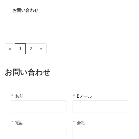
ロンをかけることで、衣服を簡単に平らにすることができます。
お問い合わせ
リネン、ブロードクロス、ジャージなどのさまざまな軽いファブ
リックに適したこの洗濯可能でアイロン台の生地は、DIYクラフト
にとって実用的です。
«
1
2
»
お問い合わせ
*
名前
*
Eメール
*
電話
*
会社