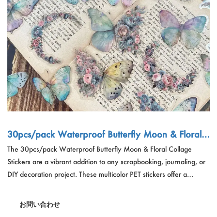
アウトドアスポーツ
Español
ニュース
ペット製品
Pусский язык
FAQ
服と化粧
Português
カタログ
補う
Polski
日本語
Français
30pcs/pack Waterproof Butterfly Moon & Floral
Collage Stickers For Scrapbooking, Journaling, Di
The 30pcs/pack Waterproof Butterfly Moon & Floral Collage
한국어
y Decoration
Stickers are a vibrant addition to any scrapbooking, journaling, or
DIY decoration project. These multicolor PET stickers offer a
beautiful and versatile use, perfect for adding a touch of nature
and whimsy to your creative works. With a waterproof feature,
お問い合わせ
they are durable and suitable for a variety of surfaces.