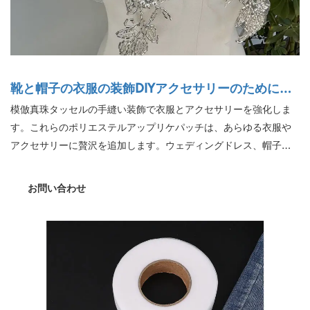
靴と帽子の衣服の装飾DIYアクセサリーのためにス
テッチされた模倣真珠タッセルハンド
模倣真珠タッセルの手縫い装飾で衣服とアクセサリーを強化しま
す。これらのポリエステルアップリケパッチは、あらゆる衣服や
アクセサリーに贅沢を追加します。ウェディングドレス、帽子、
靴、DIYプロジェクトに最適なこれらの絶妙なラインストーンアッ
プリケは、ファッションゲームを高めます。これらのアクセサリ
お問い合わせ
ーは、優雅さに妥協することなく耐久性とスタイルを提供しま
す。