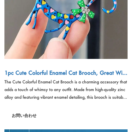
1pc Cute Colorful Enamel Cat Brooch, Great With
Everyday Wear For Women's Coat And Suit
The Cute Colorful Enamel Cat Brooch is a charming accessory that
adds a touch of whimsy to any outfit. Made from high-quality zinc
alloy and featuring vibrant enamel detailing, this brooch is suitable
for both men and women, and makes a delightful gift for couples.
The brooch is perfect for everyday wear, especially enhancing
お問い合わせ
coats and suits with its unique design.