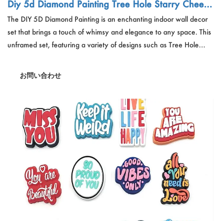
Diy 5d Diamond Painting Tree Hole Starry Cheeta
h Cute Cats Moon Cats Starry Cheetah Red Castl
The DIY 5D Diamond Painting is an enchanting indoor wall decor
e Unframed Set Indoor Wall Decor
set that brings a touch of whimsy and elegance to any space. This
unframed set, featuring a variety of designs such as Tree Hole
Starry Cheetah, Cute Cats, Moon Cats, and Starry Cheetah Red
Castle, is crafted with multicolor PMMA for a vibrant and durable
お問い合わせ
finish. Perfect for hobbyists and art enthusiasts looking to add a
personal touch to their home decor.