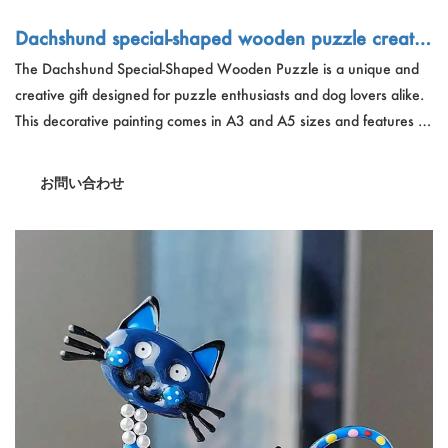
Dachshund special-shaped wooden puzzle creativ
e gifts for birthday gifts for boys and girls party g
The Dachshund Special-Shaped Wooden Puzzle is a unique and
ames decorative paintings
creative gift designed for puzzle enthusiasts and dog lovers alike.
This decorative painting comes in A3 and A5 sizes and features a
multicolor design, suitable for children over 12 years old. With a
CE certificate, it ensures safety and quality, making it an ideal
お問い合わせ
birthday or party gift for both boys and girls who enjoy
challenging and engaging games.