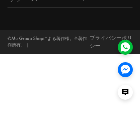
おもちゃ＆趣味
広州市場
マーケットユニオンビジネス部門
調達ガイド
バッグ＆ケース
汕頭市場
顧客レビュー
義烏ガイド
アウトドア＆スポーツ
プライバシーポリ
その他
©Mu Group Shopによる著作権。全著作
お問い合わせ
ブログ
権所有。
シー
ニュース
FAQ
カタログ