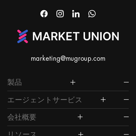
marketing@mugroup.com
製品
ホーム＆ガーデン
エージェントサービス
祭り＆パーティー用品
義烏市場
会社概要
時計＆ジュエリー
義烏について
マーケットユニオンプロフィール
リソース