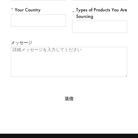
*
Your Country
Types of Products You Are
*
Sourcing
メッセージ
送信