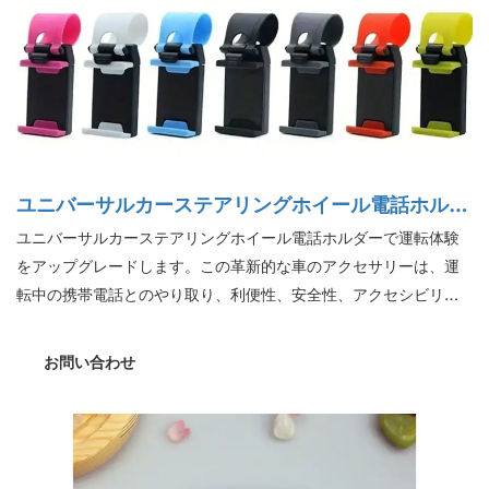
ユニバーサルカーステアリングホイール電話ホルダ
ー
ユニバーサルカーステアリングホイール電話ホルダーで運転体験
をアップグレードします。この革新的な車のアクセサリーは、運
転中の携帯電話とのやり取り、利便性、安全性、アクセシビリテ
ィを確保しながら、携帯電話とのやり取り方法に革命をもたらし
ます。スマートフォンを安全に保持するように設計されたこのホ
お問い合わせ
ルダーは、比類のない使いやすさを提供し、車のインテリアに必
須の追加になります。