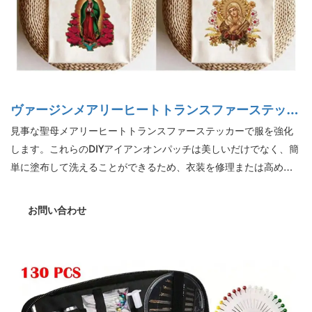
ヴァージンメアリーヒートトランスファーステッカ
ー衣類DIY印刷Tシャツアイアンオンパッチ装飾
見事な聖母メアリーヒートトランスファーステッカーで服を強化
します。これらのDIYアイアンオンパッチは美しいだけでなく、簡
単に塗布して洗えることができるため、衣装を修理または高める
のに便利で迅速な方法を提供します。これらの多目的でスタイリ
ッシュなステッカーを使用して、ワードローブに優雅さとパーソ
お問い合わせ
ナライズのタッチを追加します。