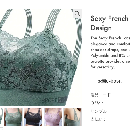
Sexy French 
Design
The Sexy French Lace 
elegance and comfort.
shoulder straps, and i
Polyamide and 8% Elas
bralette provides a 
for versatility.
お問い合わせ
製品コード：
OEM：
サンプル：
支払い：