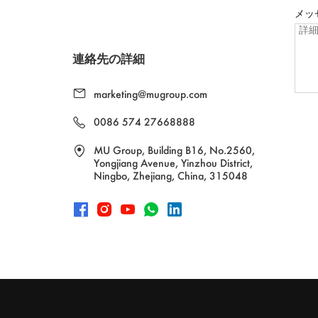
メッ
連絡先の詳細
marketing@mugroup.com
0086 574 27668888
MU Group, Building B16, No.2560,
Yongjiang Avenue, Yinzhou District,
Ningbo, Zhejiang, China, 315048