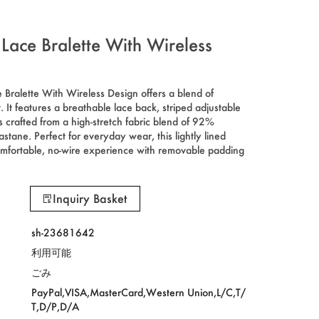
Lace Bralette With Wireless
Bralette With Wireless Design offers a blend of
 It features a breathable lace back, striped adjustable
s crafted from a high-stretch fabric blend of 92%
tane. Perfect for everyday wear, this lightly lined
comfortable, no-wire experience with removable padding
Inquiry Basket
sh-23681642
利用可能
ごみ
PayPal,VISA,MasterCard,Western Union,L/C,T/
T,D/P,D/A