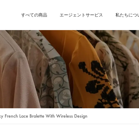
すべての商品
エージェントサービス
私たちにつ
イベントとパーティー用品
調達ガイド
イーワ市場
家庭用クリーニングとパーソナルケア
イーワガイド
イーワについて
マーケットユニオンのプロフィール
バスルーム
ブログ
広州市場
マーケットユニオンの事業部門
ニュース
芸術、工芸、縫製
汕頭市場
お客様のレビュー
FAQ
その他
カタログ
y French Lace Bralette With Wireless Design