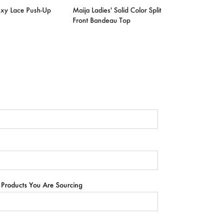
xy Lace Push-Up
Maija Ladies' Solid Color Split
Front Bandeau Top
 Products You Are Sourcing