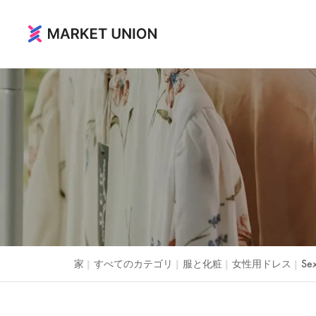
家と生活
ホーム＆ガーデン
フェスティバルとパーティー用品
時計とジュエリー
おもちゃと趣味
家
すべてのカテゴリ
服と化粧
女性用ドレス
Sex
|
|
|
|
荷物、バッグ、ケース
アウトドアスポーツ