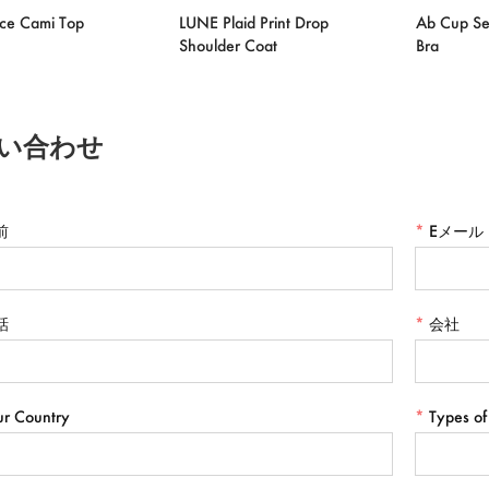
ace Cami Top
LUNE Plaid Print Drop
Ab Cup Se
Shoulder Coat
Bra
い合わせ
前
*
Eメール
話
*
会社
ur Country
*
Types of