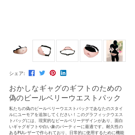
アウトドアスポーツ
Español
ニュース
ペット製品
Pусский язык
FAQ
服と化粧
Português
カタログ
補う
Polski
日本語
シェア:
Français
おかしなギャグのギフトのための
한국어
偽のビールベリーウエストパック
私たちの偽のビールベリーウエストパックであなたのスタイ
ルにユーモアを追加してください！このグラフィックウエス
トバッグには、現実的なビールベリーデザインがあり、面白
いギャグギフトや白い象のパーティーに最適です。耐久性の
あるPUレザーで作られており、日常的に使用するために機能