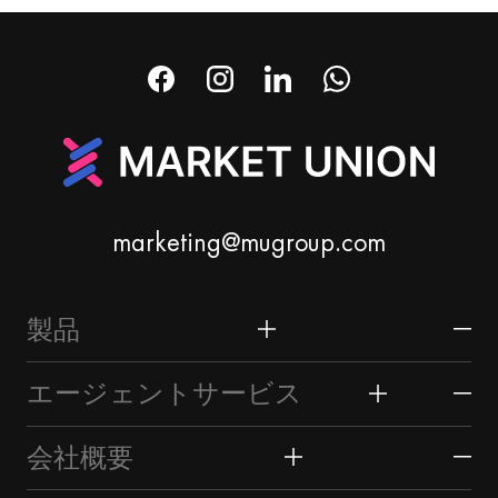
marketing@mugroup.com
製品
ホーム＆ガーデン
エージェントサービス
祭り＆パーティー用品
義烏市場
会社概要
時計＆ジュエリー