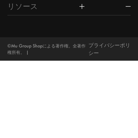
義烏について
マーケットユニオンプロフィール
リソース
おもちゃ＆趣味
広州市場
マーケットユニオンビジネス部門
調達ガイド
バッグ＆ケース
汕頭市場
顧客レビュー
義烏ガイド
アウトドア＆スポーツ
プライバシーポリ
その他
©Mu Group Shopによる著作権。全著作
お問い合わせ
ブログ
権所有。
シー
ニュース
FAQ
カタログ