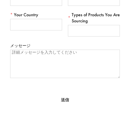
*
Your Country
Types of Products You Are
*
Sourcing
メッセージ
送信