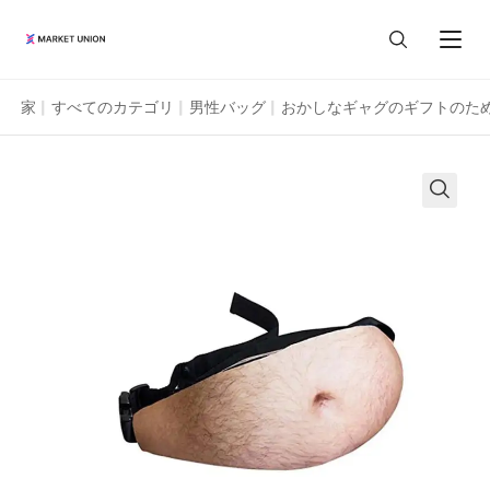
家
すべてのカテゴリ
男性バッグ
おかしなギャグのギフトのた
|
|
|
すべての商品
家と生活
エージェントサービス
ホーム＆ガーデン
イーワ市場
私たちについて
フェスティバルとパーティー用品
イーワについて
マーケットユニオンのプロフィール
リソース
時計とジュエリー
広州市場
マーケットユニオンの事業部門
調達ガイド
おもちゃと趣味
汕頭市場
Language
お客様のレビュー
イーワガイド
荷物、バッグ、ケース
ENGLISH
ブログ