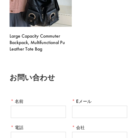
Large Capacity Commuter
Backpack, Multifunctional Pu
Leather Tote Bag
お問い合わせ
*
名前
*
Eメール
*
電話
*
会社