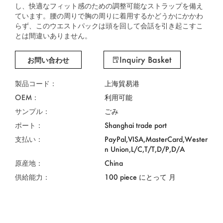
し、快適なフィット感のための調整可能なストラップを備え
ています。腰の周りで胸の周りに着用するかどうかにかかわ
らず、このウエストパックは頭を回して会話を引き起こすこ
とは間違いありません。
Inquiry Basket
お問い合わせ
製品コード：
上海貿易港
OEM：
利用可能
サンプル：
ごみ
ポート：
Shanghai trade port
支払い：
PayPal,VISA,MasterCard,Wester
n Union,L/C,T/T,D/P,D/A
原産地：
China
供給能力：
100 piece にとって 月