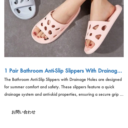
1 Pair Bathroom Anti-Slip Slippers With Drainage
Holes
The Bathroom Anti-Slip Slippers with Drainage Holes are designed
for summer comfort and safety. These slippers feature a quick
drainage system and anti-skid properties, ensuring a secure grip in
wet conditions. Made from EVA material, they are waterproof,
sweat-proof, and breathable, providing a cool and fresh
お問い合わせ
experience.