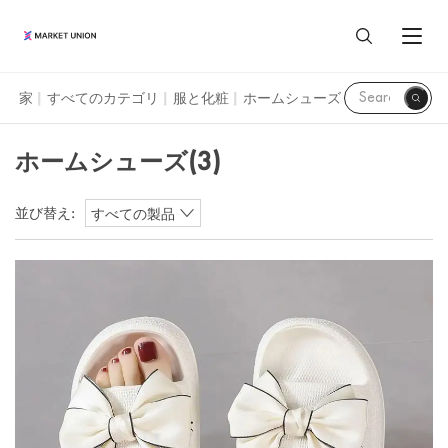
ホームシューズ
家
すべてのカテゴリ
服と化粧
ホームシューズ
|
|
|
すべての商品
ホームシューズ
(3)
家と生活
エージェントサービス
並び替え:
すべての製品
ホーム＆ガーデン
イーワ市場
私たちについて
フェスティバルとパーティー用品
イーワについて
マーケットユニオンのプロフィール
リソース
時計とジュエリー
広州市場
マーケットユニオンの事業部門
調達ガイド
おもちゃと趣味
汕頭市場
Language
お客様のレビュー
イーワガイド
荷物、バッグ、ケース
ENGLISH
ブログ