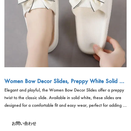
アウトドアスポーツ
Español
ニュース
ペット製品
Pусский язык
FAQ
服と化粧
Português
カタログ
補う
Polski
日本語
Français
Women Bow Decor Slides, Preppy White Solid Sli
des
Elegant and playful, the Women Bow Decor Slides offer a preppy
한국어
twist to the classic slide. Available in solid white, these slides are
designed for a comfortable fit and easy wear, perfect for adding a
touch of charm to any casual ensemble.
お問い合わせ